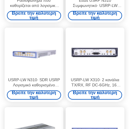
Ραδιοφώνημα που
Ettus USRP N310
καθορίζεται από λογισμικό
Συμφωνητικό∙ USRP-LW
USRP με εύρος συχνοτήτων
N310∙ 4 κανάλια TX/RX
Βρείτε την καλύτερη
Βρείτε την καλύτερη
70 MHz-6 GHz 56 MHz
AD9371 RF 10 MHz-6 GHz
τιμή
τιμή
εύρος ζώνης και κανάλια
100 MHz BW Κάθε
2T2R
XilinxZynq-7100 SoC FPGA 2
× SFP+ Ports USRP
Λογισμικό καθορισμένο
ραδιοφωνικό συσκευή
USRP-LW N310∙ SDR USRP
USRP-LW X310∙ 2 κανάλια
Λογισμικό καθορισμένο
TX/RX, RF DC-6GHz, 160
Ραδιοηλεκτρονική θύρα
MHz BW κάθε ένα, 2 × SFP+,
Βρείτε την καλύτερη
Βρείτε την καλύτερη
Ethernet χαμηλή αργία
1 × PCIE BUS, USRP
τιμή
τιμή
Software Defined Radio
Device