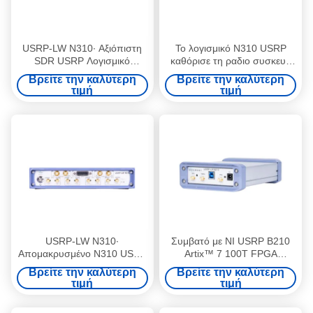
USRP-LW N310∙ Αξιόπιστη
Το λογισμικό N310 USRP
SDR USRP Λογισμικό
καθόρισε τη ραδιο συσκευή
καθορισμένο ραδιόφωνο
10MHz σε 6GHz
Βρείτε την καλύτερη
Βρείτε την καλύτερη
Ettus N310 Υψηλή ακρίβεια
τιμή
τιμή
USRP-LW N310∙
Συμβατό με NI USRP B210
Απομακρυσμένο N310 USRP
Artix™ 7 100T FPGA
Λογισμικό καθορισμένο
AD9361 RF 70 MHz-6 GHz
Βρείτε την καλύτερη
Βρείτε την καλύτερη
ραδιοφωνική υψηλή
56 MHz BW Κάθε 2 κανάλια
τιμή
τιμή
πυκνότητα καναλιού
Συσκευή Ραδιοφώνου
Ορισμένη από Λογισμικό