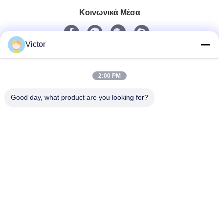
Κοινωνικά Μέσα
Victor
Γρήγορη επικοινωνία
Τηλεφώνημα
2:00 PM
86--18062514745
Good day, what product are you looking for?
Ηλεκτρονικό
chen@luowave.com
Διεύθυνση
Το δωμάτιο 404, εμποδίζει το Α, το κτήριο Zhiyuan, την
καινοτομία Σινικών Τειχών και το πάρκο τεχνολογίας,
βόρειος δρόμος Tangxun, ζώνη υψηλής τεχνολογίας
ανατολικών λιμνών, Wuhan
Πολιτική απορρήτου
|
Sitemap