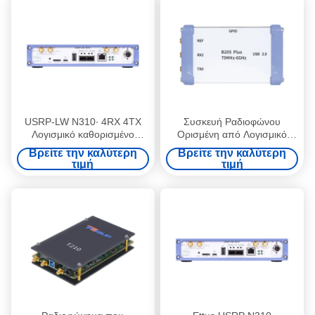
USRP Πρόσβαση σε GSM και
LTE
USRP-LW N310∙ 4RX 4TX
Συσκευή Ραδιοφώνου
Λογισμικό καθορισμένο
Ορισμένη από Λογισμικό
ραδιοφωνικό σύστημα USRP
USRP
Βρείτε την καλύτερη
Βρείτε την καλύτερη
SDR N310 16 Bit
τιμή
τιμή