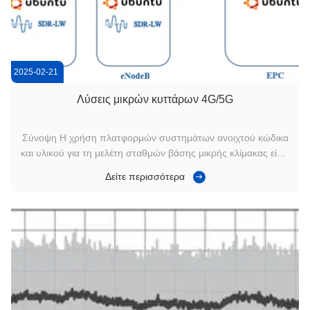
2025-02-21
Λύσεις μικρών κυττάρων 4G/5G
Σύνοψη Η χρήση πλατφορμών συστημάτων ανοιχτού κώδικα
και υλικού για τη μελέτη σταθμών βάσης μικρής κλίμακας είναι
μια σημαντική κατεύθυνση έρευνας στους τομείς των
Δείτε περισσότερα
ασύρματων επικοινωνιών ραδιοφώνου και LTE.Οι
παραδοσιακοί εμπορικοί εξοπλισμός σταθμών βάσης είναι
ακριβός, έχει μεγάλους κύκλους ανάπτυ...