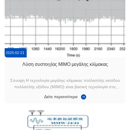
2025-02-21
Λύση συστοιχίας MIMO μεγάλης κλίμακας
Σύνοψη Η τεχνολογία μεγάλης κλίμακας πολλαπλής εισόδου
πολλαπλής εξόδου (MIMO) είναι βασική τεχνολογία στις
επικοινωνίες δικτύου 5G.Χρησιμοποιεί μεγάλης κλίμακας
Δείτε περισσότερα
σειρές κεραίων για την επίτευξη αποτελεσματικής μετάδοσης
και λήψης σήματοςΜε την αύξηση του αριθμού των κεραίων,Η
τεχνολογία MIMO μεγάλης ...