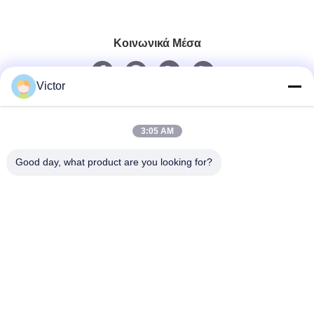
Κοινωνικά Μέσα
Victor
Γρήγορη επικοινωνία
Τηλεφώνημα
3:05 AM
86--18062514745
Good day, what product are you looking for?
Ηλεκτρονικό
chen@luowave.com
Διεύθυνση
Το δωμάτιο 404, εμποδίζει το Α, το κτήριο Zhiyuan, την
καινοτομία Σινικών Τειχών και το πάρκο τεχνολογίας,
βόρειος δρόμος Tangxun, ζώνη υψηλής τεχνολογίας
ανατολικών λιμνών, Wuhan