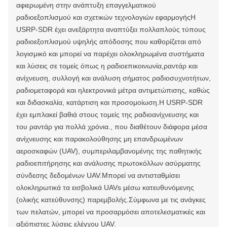
αφιερωμένη στην ανάπτυξη επαγγελματικού
ραδιοεξοπλισμού και σχετικών τεχνολογιών εφαρμογήςΗ
USRP-SDR έχει ανεξάρτητα αναπτύξει πολλαπλούς τύπους
ραδιοεξοπλισμού υψηλής απόδοσης που καθορίζεται από
λογισμικό και μπορεί να παρέχει ολοκληρωμένα συστήματα
και λύσεις σε τομείς όπως η ραδιοεπικοινωνία,ραντάρ και
ανίχνευση, συλλογή και ανάλυση σήματος ραδιοσυχνοτήτων,
ραδιομεταφορά και ηλεκτρονικά μέτρα αντιμετώπισης, καθώς
και διδασκαλία, κατάρτιση και προσομοίωση.Η USRP-SDR
έχει εμπλακεί βαθιά στους τομείς της ραδιοανίχνευσης και
του ραντάρ για πολλά χρόνια., που διαθέτουν διάφορα μέσα
ανίχνευσης και παρακολούθησης μη επανδρωμένων
αεροσκαφών (UAV), συμπεριλαμβανομένης της παθητικής
ραδιοεπιτήρησης και ανάλυσης πρωτοκόλλων ασύρματης
σύνδεσης δεδομένων UAV.Μπορεί να αντισταθμίσει
ολοκληρωτικά τα εισβολικά UAVs μέσω κατευθυνόμενης
(ολικής κατεύθυνσης) παρεμβολής.Σύμφωνα με τις ανάγκες
των πελατών, μπορεί να προσαρμόσει αποτελεσματικές και
αξιόπιστες λύσεις ελέγχου UAV.