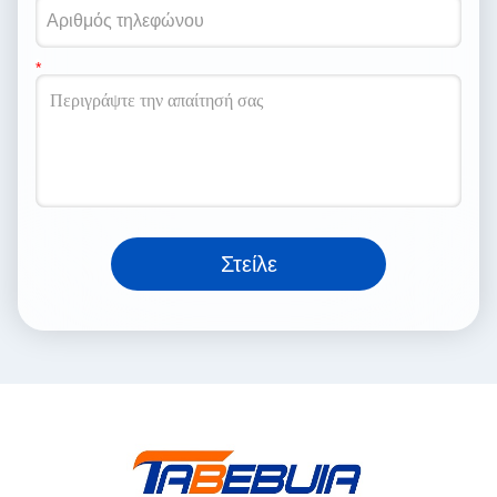
Στείλε