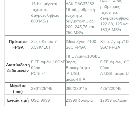
DAC: 14 bit,
16-bit, μέγιστη
ΔΑΚ:DAC37J82
ρυθμίσιμες
ταχύτητα
16-bit, ρυθμιστή
ταχύτητες
δειγματοληψίας
ταχύτητα
δειγματοληψίας
800 MS/s
δειγματοληψίας:
122.88, 125 και
200, 245,76 και
153,6 MS/s
250 MS/s
Πρότυπο
Xilinx Kintex-7
Xilinx Zynq-7100
Xilinx Zynq-710
FPGA
XC7K410T
SoC FPGA
SoC FPGA
ΓΙΓΕ
Λιμάνι,
10GbE
ΓΙΓΕ
Λιμάνι,
10GbE
θύρα,
ΓΙΓΕ
Λιμάνι,
10
Διασύνδεση
θύρα,
Επικαιρότητα:
θύρα,
δεδομένων
PCIE x4
,A-USB,
A-USB, μικρο-
μικρο-ΗΠΑ
Μέγεθος
290*225*45
380*220*45
425*220*45
(mm)
Ενιαία τιμή
USD 9999
23999 δολάρια
17999 δολάρια