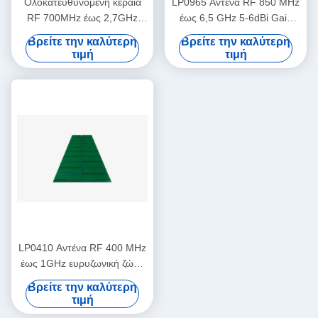
Ολοκατευθυνόμενη κεραία
LP0965 Αντένα RF 850 MHz
RF 700MHz έως 2,7GHz
έως 6,5 GHz 5-6dBi Gain
3dBi κέρδος
LP0965 Log Περιοδική
Βρείτε την καλύτερη
Βρείτε την καλύτερη
κατευθυντική κεραία PCB
τιμή
τιμή
LP0410 Αντένα RF 400 MHz
έως 1GHz ευρυζωνική ζώνη
5-6dBi κέρδος LP0410 Log
Βρείτε την καλύτερη
περιοδική κατευθυντική
τιμή
κεραία PCB