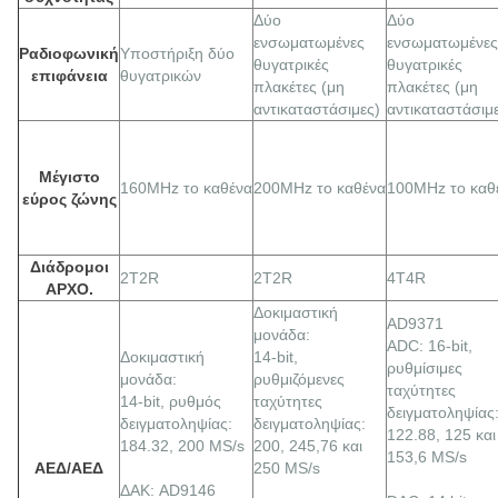
Δύο
Δύο
ενσωματωμένες
ενσωματωμένες
Ραδιοφωνική
Υποστήριξη δύο
θυγατρικές
θυγατρικές
επιφάνεια
θυγατρικών
πλακέτες (μη
πλακέτες (μη
αντικαταστάσιμες)
αντικαταστάσιμ
Μέγιστο
160MHz το καθένα
200MHz το καθένα
100MHz το καθ
εύρος ζώνης
Διάδρομοι
2Τ2R
2Τ2R
4Τ4R
ΑΡΧΟ.
Δοκιμαστική
AD9371
μονάδα:
ADC: 16-bit,
Δοκιμαστική
14-bit,
ρυθμίσιμες
μονάδα:
ρυθμιζόμενες
ταχύτητες
14-bit, ρυθμός
ταχύτητες
δειγματοληψίας
δειγματοληψίας:
δειγματοληψίας:
122.88, 125 και
184.32, 200 MS/s
200, 245,76 και
153,6 MS/s
ΑΕΔ/ΑΕΔ
250 MS/s
ΔΑΚ: AD9146