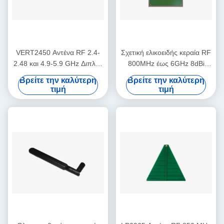
VERT2450 Αντένα RF 2.4-
Σχετική ελικοειδής κεραία RF
2.48 και 4.9-5.9 GHz Διπλής
800MHz έως 6GHz 8dBi
ζώνης 3dBi Gain Vertical
κέρδος
Βρείτε την καλύτερη
Βρείτε την καλύτερη
Omni-directional Antenna
τιμή
τιμή