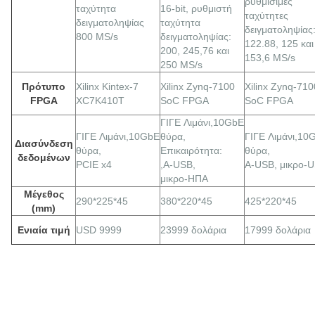
ρυθμίσιμες
ταχύτητα
16-bit, ρυθμιστή
ταχύτητες
δειγματοληψίας
ταχύτητα
δειγματοληψίας
800 MS/s
δειγματοληψίας:
122.88, 125 και
200, 245,76 και
153,6 MS/s
250 MS/s
Πρότυπο
Xilinx Kintex-7
Xilinx Zynq-7100
Xilinx Zynq-710
FPGA
XC7K410T
SoC FPGA
SoC FPGA
ΓΙΓΕ
Λιμάνι,
10GbE
ΓΙΓΕ
Λιμάνι,
10GbE
θύρα,
ΓΙΓΕ
Λιμάνι,
10
Διασύνδεση
θύρα,
Επικαιρότητα:
θύρα,
δεδομένων
PCIE x4
,A-USB,
A-USB, μικρο-
μικρο-ΗΠΑ
Μέγεθος
290*225*45
380*220*45
425*220*45
(mm)
Ενιαία τιμή
USD 9999
23999 δολάρια
17999 δολάρια