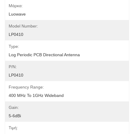
Μάρκα:
Luowave
Model Number:
LP0410
Type:
Log Periodic PCB Directional Antenna
P/N:
LP0410
Frequency Range:
400 MHz To 1GHz Wideband
Gain:
5-6dBi
Τιμή: