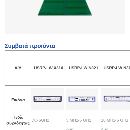
Συμβατά προϊόντα
Α/Δ
USRP-LW X310
USRP-LW N321
USRP-LW N3
Εικόνα
Πεδίο
DC-6GHz
3 MHz-6 GHz
10 MHz-6 GHz
συχνότητας
Δύο
Δύο