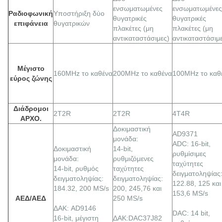
ενσωματωμένες
ενσωματωμένες
Ραδιοφωνική
Υποστήριξη δύο
θυγατρικές
θυγατρικές
επιφάνεια
θυγατρικών
πλακέτες (μη
πλακέτες (μη
αντικαταστάσιμες)
αντικαταστάσιμ
Μέγιστο
160MHz το καθένα
200MHz το καθένα
100MHz το καθ
εύρος ζώνης
Διάδρομοι
2Τ2R
2Τ2R
4Τ4R
ΑΡΧΟ.
Δοκιμαστική
AD9371
μονάδα:
ADC: 16-bit,
Δοκιμαστική
14-bit,
ρυθμίσιμες
μονάδα:
ρυθμιζόμενες
ταχύτητες
14-bit, ρυθμός
ταχύτητες
δειγματοληψίας
δειγματοληψίας:
δειγματοληψίας:
122.88, 125 και
184.32, 200 MS/s
200, 245,76 και
153,6 MS/s
ΑΕΔ/ΑΕΔ
250 MS/s
ΔΑΚ: AD9146
DAC: 14 bit,
16-bit, μέγιστη
ΔΑΚ:DAC37J82