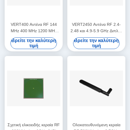
VERT400 Αντένα RF 144
VERT2450 Αντένα RF 2.4-
MHz 400 MHz 1200 MHz
2.48 και 4.9-5.9 GHz Διπλής
Triband κάθετη
ζώνης 3dBi Gain Vertical
Βρείτε την καλύτερη
Βρείτε την καλύτερη
ολικοκατευθυντική κεραία
Omni-directional Antenna
τιμή
τιμή
Σχετική ελικοειδής κεραία RF
Ολοκατευθυνόμενη κεραία