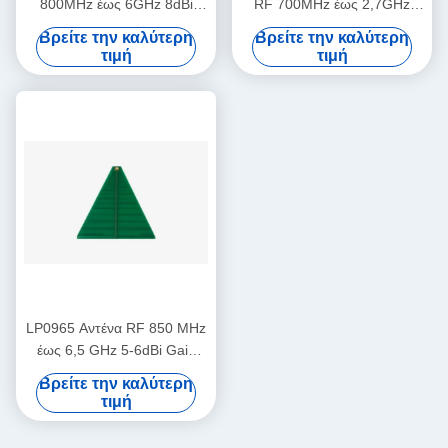
800MHz έως 6GHz 8dBi
RF 700MHz έως 2,7GHz
κέρδος
3dBi κέρδος
Βρείτε την καλύτερη
Βρείτε την καλύτερη
τιμή
τιμή
LP0965 Αντένα RF 850 MHz
έως 6,5 GHz 5-6dBi Gain
LP0965 Log Περιοδική
Βρείτε την καλύτερη
κατευθυντική κεραία PCB
τιμή