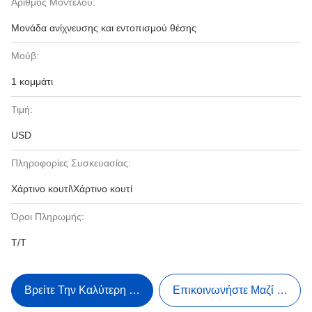
Αριθμός Μοντέλου:
Μονάδα ανίχνευσης και εντοπισμού θέσης
Μούβ:
1 κομμάτι
Τιμή:
USD
Πληροφορίες Συσκευασίας:
Χάρτινο κουτί\Χάρτινο κουτί
Όροι Πληρωμής:
Τ/Τ
Βρείτε Την Καλύτερη Τιμή
Επικοινωνήστε Μαζί Μας