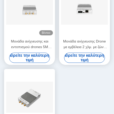
Βίντεο
Μονάδα ανίχνευσης και
Μονάδα ανίχνευσης Drone
εντοπισμού drones 5M
με εμβέλεια 2 χλμ. με ζώνη
ακρίβεια θέσης 2S γρήγορη
συχνοτήτων 1,1-5,8 GHz
Βρείτε την καλύτερη
Βρείτε την καλύτερη
θέση 3KM εύρος ανίχνευσης
τιμή
τιμή