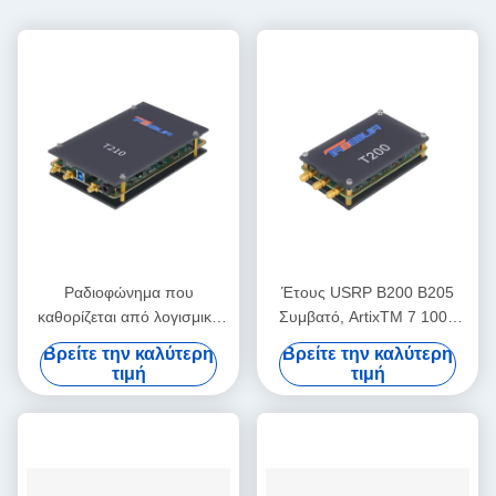
Ραδιοφώνημα που
Έτους USRP B200 B205
καθορίζεται από λογισμικό
Συμβατό, ArtixTM 7 100T
USRP με εύρος συχνοτήτων
FPGA, AD9361 RF 70 MHz-
Βρείτε την καλύτερη
Βρείτε την καλύτερη
70 MHz-6 GHz 56 MHz
6 GHz, 56 MHz BW Κάθε, 1
τιμή
τιμή
εύρος ζώνης και κανάλια
κανάλι USRP Λογισμικό
2T2R
καθορισμένο ραδιοφωνικό
μοντέλο