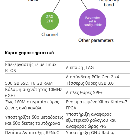
Κύριο χαρακτηριστικό
Επεξεργαστής i7 με Linux
Διεπαφή JTAG
RTOS
Διασύνδεση PCIe Gen 2 x4
500 GB SSD, 16 GB RAM
Τέσσερις θύρες USB 3.0
Κάλυψη συχνότητας 10MHz-
Διπλές θύρες SPF+
6GHz
Έως 160M στιγμιαίο εύρος
Ενσωματωμένο Xilinx Kintex-7
ζώνης ανά κανάλι
FPGA
Υποστήριξη αναφοράς
Υποστηρίξτε δύο μεταδόσεις
εξωτερικού ρολογιού και
και δύο δέκτες ταυτόχρονα
αναφοράς ώρας PPS
Πλαίσιο Ανάπτυξης RFNoC
Υποστήριξη GNU Radio,