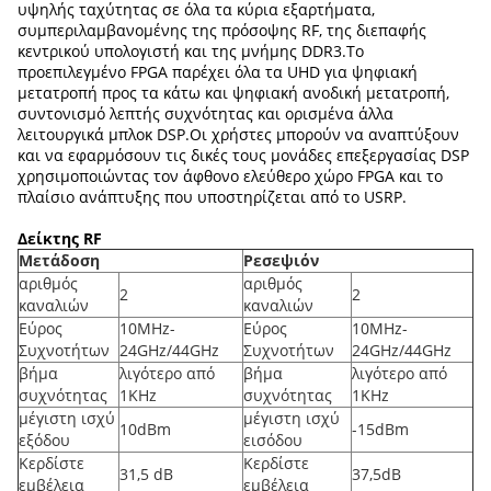
υψηλής ταχύτητας σε όλα τα κύρια εξαρτήματα,
συμπεριλαμβανομένης της πρόσοψης RF, της διεπαφής
κεντρικού υπολογιστή και της μνήμης DDR3.Το
προεπιλεγμένο FPGA παρέχει όλα τα UHD για ψηφιακή
μετατροπή προς τα κάτω και ψηφιακή ανοδική μετατροπή,
συντονισμό λεπτής συχνότητας και ορισμένα άλλα
λειτουργικά μπλοκ DSP.Οι χρήστες μπορούν να αναπτύξουν
και να εφαρμόσουν τις δικές τους μονάδες επεξεργασίας DSP
χρησιμοποιώντας τον άφθονο ελεύθερο χώρο FPGA και το
πλαίσιο ανάπτυξης που υποστηρίζεται από το USRP.
Δείκτης RF
Μετάδοση
Ρεσεψιόν
αριθμός
αριθμός
2
2
καναλιών
καναλιών
Εύρος
10MHz-
Εύρος
10MHz-
Συχνοτήτων
24GHz/44GHz
Συχνοτήτων
24GHz/44GHz
βήμα
λιγότερο από
βήμα
λιγότερο από
συχνότητας
1KHz
συχνότητας
1KHz
μέγιστη ισχύ
μέγιστη ισχύ
10dBm
-15dBm
εξόδου
εισόδου
Κερδίστε
Κερδίστε
31,5 dB
37,5dB
εμβέλεια
εμβέλεια