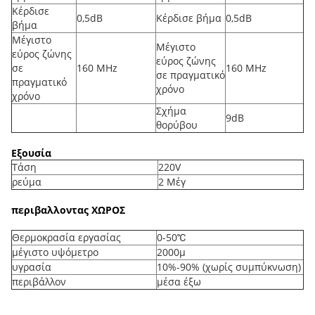
Κέρδισε
0,5dB
Κέρδισε βήμα
0,5dB
βήμα
Μέγιστο
Μέγιστο
εύρος ζώνης
εύρος ζώνης
σε
160 MHz
160 MHz
σε πραγματικό
πραγματικό
χρόνο
χρόνο
Σχήμα
9dB
θορύβου
Εξουσία
Τάση
220V
ρεύμα
2 Μέγ
περιβαλλοντας ΧΩΡΟΣ
Θερμοκρασία εργασίας
0-50℃
μέγιστο υψόμετρο
2000μ
υγρασία
10%-90% (χωρίς συμπύκνωση)
περιβάλλον
μέσα έξω