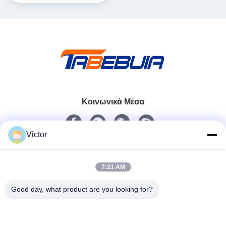
Επεξεργαστής USRP
Ενσωματωμένη ραδιοφωνική
συσκευή που καθορίζεται
από λογισμικό
Κοινωνικά Μέσα
Victor
Γρήγορη επικοινωνία
Τηλεφώνημα
7:21 AM
86--18062514745
Good day, what product are you looking for?
Ηλεκτρονικό
chen@luowave.com