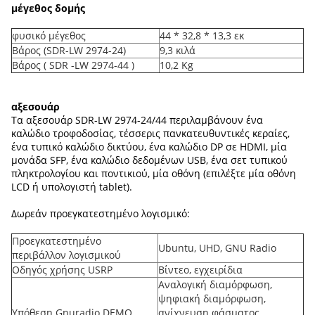
μέγεθος δομής
φυσικό μέγεθος
44 * 32,8 * 13,3 εκ
Βάρος (SDR-LW 2974-24)
9,3 κιλά
Βάρος ( SDR -LW 2974-44 )
10,2 Kg
αξεσουάρ
Τα αξεσουάρ SDR-LW 2974-24/44 περιλαμβάνουν ένα
καλώδιο τροφοδοσίας, τέσσερις πανκατευθυντικές κεραίες,
ένα τυπικό καλώδιο δικτύου, ένα καλώδιο DP σε HDMI, μία
μονάδα SFP, ένα καλώδιο δεδομένων USB, ένα σετ τυπικού
πληκτρολογίου και ποντικιού, μία οθόνη (επιλέξτε μία οθόνη
LCD ή υπολογιστή tablet).
Δωρεάν προεγκατεστημένο λογισμικό:
Προεγκατεστημένο
Ubuntu, UHD, GNU Radio
περιβάλλον λογισμικού
Οδηγός χρήσης USRP
Βίντεο, εγχειρίδια
Αναλογική διαμόρφωση,
ψηφιακή διαμόρφωση,
Υπόθεση Gnuradio DEMO
ανίχνευση φάσματος,