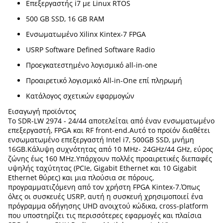
Επεξεργαστής i7 με Linux RTOS
500 GB SSD, 16 GB RAM
Ενσωματωμένο Xilinx Kintex-7 FPGA
USRP Software Defined Software Radio
Προεγκατεστημένο λογισμικό all-in-one
Προαιρετικό λογισμικό All-in-One επί πληρωμή
Κατάλογος σχετικών εφαρμογών
Εισαγωγή προϊόντος
Το SDR-LW 2974 - 24/44 αποτελείται από έναν ενσωματωμένο
επεξεργαστή, FPGA και RF front-end.Αυτό το προϊόν διαθέτει
ενσωματωμένο επεξεργαστή Intel i7, 500GB SSD, μνήμη
16GB.Κάλυψη συχνότητας από 10 MHz- 24GHz/44 GHz, εύρος
ζώνης έως 160 MHz.Υπάρχουν πολλές προαιρετικές διεπαφές
υψηλής ταχύτητας (PCIe, Gigabit Ethernet και 10 Gigabit
Ethernet θύρες) και μια πλούσια σε πόρους,
προγραμματιζόμενη από τον χρήστη FPGA Kintex-7.Όπως
όλες οι συσκευές USRP, αυτή η συσκευή χρησιμοποιεί ένα
πρόγραμμα οδήγησης UHD ανοιχτού κώδικα, cross-platform
που υποστηρίζει τις περισσότερες εφαρμογές και πλαίσια