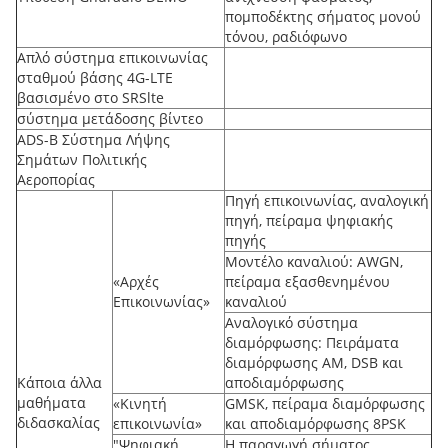
πομποδέκτης σήματος μονού
τόνου, ραδιόφωνο
Απλό σύστημα επικοινωνίας
σταθμού βάσης 4G-LTE
βασισμένο στο SRSlte
σύστημα μετάδοσης βίντεο
ADS-B Σύστημα Λήψης
Σημάτων Πολιτικής
Αεροπορίας
Πηγή επικοινωνίας, αναλογική
πηγή, πείραμα ψηφιακής
πηγής
Μοντέλο καναλιού: AWGN,
«Αρχές
πείραμα εξασθενημένου
Επικοινωνίας»
καναλιού
Αναλογικό σύστημα
διαμόρφωσης: Πειράματα
διαμόρφωσης AM, DSB και
Κάποια άλλα
αποδιαμόρφωσης
μαθήματα
«Κινητή
GMSK, πείραμα διαμόρφωσης
διδασκαλίας
επικοινωνία»
και αποδιαμόρφωσης 8PSK
"Ψηφιακή
Η παραγωγή σήματος