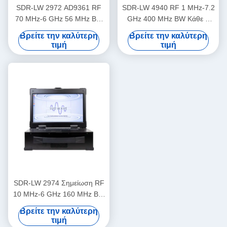
SDR-LW 2972 AD9361 RF
SDR-LW 4940 RF 1 MHz-7.2
70 MHz-6 GHz 56 MHz BW
GHz 400 MHz BW Κάθε 4
Κάθε 2 κανάλια USB 3.0
κανάλια 1 × QSFP+ USB 3.0
Βρείτε την καλύτερη
Βρείτε την καλύτερη
USRP Ενσωματωμένη
Ενσωματωμένο με i9 οθόνη
τιμή
τιμή
ραδιοφωνική συσκευή
& πληκτρολόγιο Μέσα USRP
καθορισμένη από λογισμικό
Ενσωματωμένο λογισμικό
καθορισμένη συσκευή
ραδιοφώνου
SDR-LW 2974 Σημείωση RF
10 MHz-6 GHz 160 MHz BW
Κάθε 2 κανάλια 4 × USB 3.0,
Βρείτε την καλύτερη
2 × SFP+ 4 × PCIE BUS i7
τιμή