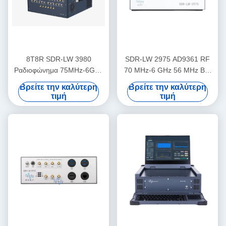
8T8R SDR-LW 3980
SDR-LW 2975 AD9361 RF
Ραδιοφώνημα 75MHz-6GHz
70 MHz-6 GHz 56 MHz BW
450MHz TX BW
Κάθε 2 κανάλια 4 × PCIE
Βρείτε την καλύτερη
Βρείτε την καλύτερη
BUS 2 × USB 3.0 i7
τιμή
τιμή
Επεξεργαστής USRP
Ενσωματωμένη ραδιοφωνική
συσκευή καθορισμένη από
λογισμικό