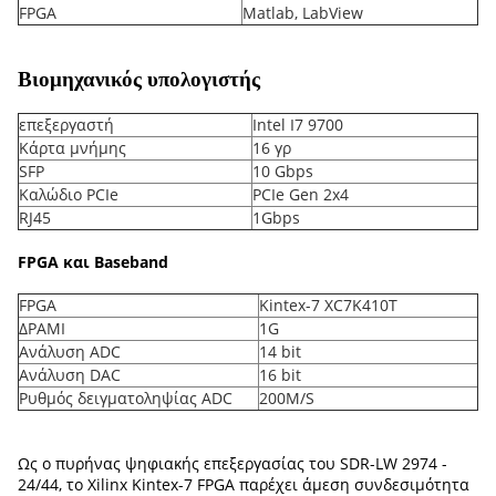
FPGA
Matlab, LabView
Βιομηχανικός υπολογιστής
επεξεργαστή
Intel I7 9700
Κάρτα μνήμης
16 γρ
SFP
10 Gbps
Καλώδιο PCIe
PCIe Gen 2x4
RJ45
1Gbps
FPGA και Baseband
FPGA
Kintex-7 XC7K410T
ΔΡΑΜΙ
1G
Ανάλυση ADC
14 bit
Ανάλυση DAC
16 bit
Ρυθμός δειγματοληψίας ADC
200M/S
Ως ο πυρήνας ψηφιακής επεξεργασίας του SDR-LW 2974 -
24/44, το Xilinx Kintex-7 FPGA παρέχει άμεση συνδεσιμότητα