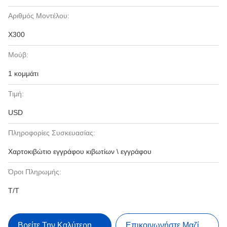
Αριθμός Μοντέλου:
X300
Μούβ:
1 κομμάτι
Τιμή:
USD
Πληροφορίες Συσκευασίας:
Χαρτοκιβώτιο εγγράφου κιβωτίων \ εγγράφου
Όροι Πληρωμής:
T/T
Βρείτε Την Καλύτερη Τιμή
Επικοινωνήστε Μαζί Μας