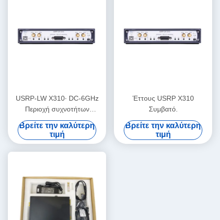
USRP-LW X310∙ DC-6GHz
Έττους USRP X310
Περιοχή συχνοτήτων
Συμβατό.
160MHz εύρος ζώνης 2T2R
Βρείτε την καλύτερη
Βρείτε την καλύτερη
Xilinx Kintex-7 410T
τιμή
τιμή