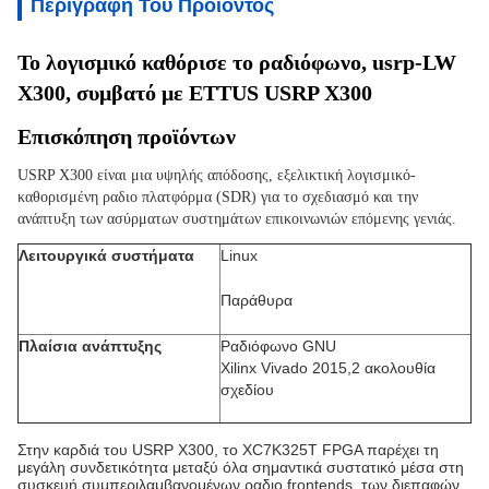
Περιγραφή Του Προϊόντος
Το λογισμικό καθόρισε το ραδιόφωνο, usrp-LW 
X300, συμβατό με ETTUS USRP X300
Επισκόπηση προϊόντων
USRP X300 είναι μια υψηλής απόδοσης, εξελικτική λογισμικό-
καθορισμένη ραδιο πλατφόρμα (SDR) για το σχεδιασμό και την 
ανάπτυξη των ασύρματων συστημάτων επικοινωνιών επόμενης γενιάς.
Λειτουργικά συστήματα
Linux
Παράθυρα
Πλαίσια ανάπτυξης
Ραδιόφωνο GNU
Xilinx Vivado 2015,2 ακολουθία
σχεδίου
Στην καρδιά του USRP X300, το XC7K325T FPGA παρέχει τη
μεγάλη συνδετικότητα μεταξύ όλα σημαντικά συστατικό μέσα στη
συσκευή συμπεριλαμβανομένων ραδιο frontends, των διεπαφών