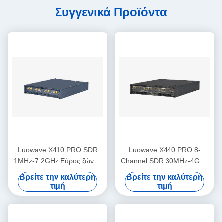
Συγγενικά Προϊόντα
Luowave X410 PRO SDR
Luowave X440 PRO 8-
1MHz-7.2GHz Εύρος ζώνης
Channel SDR 30MHz-4GHz
400MHz 4 Κανάλια
1,6GHz εύρος ζώνης
Βρείτε την καλύτερη
Βρείτε την καλύτερη
τιμή
τιμή