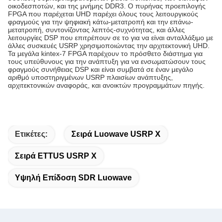
οικοδεσποτών, και της μνήμης DDR3. Ο πυρήνας προεπιλογής
FPGA που παρέχεται UHD παρέχει όλους τους λειτουργικούς
φραγμούς για την ψηφιακή κάτω-μετατροπή και την επάνω-
μετατροπή, συντονίζοντας λεπτός-συχνότητας, και άλλες
λειτουργίες DSP που επιτρέπουν σε το για να είναι ανταλλάξιμο με
άλλες συσκευές USRP χρησιμοποιώντας την αρχιτεκτονική UHD.
Τα μεγάλα kintex-7 FPGA παρέχουν το πρόσθετο διάστημα για
τους υπεύθυνους για την ανάπτυξη για να ενσωματώσουν τους
φραγμούς συνήθειας DSP και είναι συμβατά σε έναν μεγάλο
αριθμό υποστηριγμένων USRP πλαισίων ανάπτυξης,
αρχιτεκτονικών αναφοράς, και ανοικτών προγραμμάτων πηγής.
Ετικέτες:
Σειρά Luowave USRP Χ
Σειρά ETTUS USRP Χ
Υψηλή Επίδοση SDR Luowave