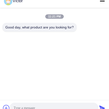
Victor
Γρήγορη επικοινωνία
Τηλεφώνημα
11:21 PM
86--18062514745
Good day, what product are you looking for?
Ηλεκτρονικό
chen@luowave.com
Διεύθυνση
Το δωμάτιο 404, εμποδίζει το Α, το κτήριο Zhiyuan, την
καινοτομία Σινικών Τειχών και το πάρκο τεχνολογίας,
βόρειος δρόμος Tangxun, ζώνη υψηλής τεχνολογίας
ανατολικών λιμνών, Wuhan
Πολιτική απορρήτου
|
Sitemap
Κίνα Καλό Ποιότητα USRP SDR Προμηθευτής. 2022-2026 Wuhan
Tabebuia Technology Co., Ltd. Όλα. Όλα τα δικαιώματα
διατηρούνται.