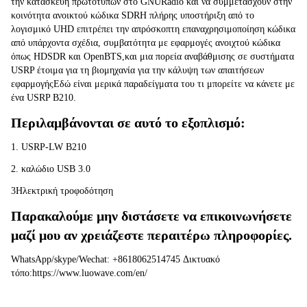
την κατασκευή πρωτοτύπων στο GNURadio και να συμμετάσχουν στην 
κοινότητα ανοικτού κώδικα SDRΗ πλήρης υποστήριξη από το 
λογισμικό UHD επιτρέπει την απρόσκοπτη επαναχρησιμοποίηση κώδικα 
από υπάρχοντα σχέδια, συμβατότητα με εφαρμογές ανοιχτού κώδικα 
όπως HDSDR και OpenBTS,και μια πορεία αναβάθμισης σε συστήματα 
USRP έτοιμα για τη βιομηχανία για την κάλυψη των απαιτήσεων 
εφαρμογήςΕδώ είναι μερικά παραδείγματα του τι μπορείτε να κάνετε με 
ένα USRP B210.
Περιλαμβάνονται σε αυτό το εξοπλισμό:
1. USRP-LW B210
2. καλώδιο USB 3.0
3Ηλεκτρική τροφοδότηση
Παρακαλούμε μην διστάσετε να επικοινωνήσετε 
μαζί μου αν χρειάζεστε περαιτέρω πληροφορίες.
WhatsApp/skype/Wechat: +8618062514745 Δικτυακό 
τόπο:https://www.luowave.com/en/