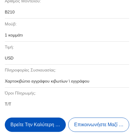
Αριθμός Μοντέλου:
B210
Μούβ:
1 κομμάτι
Τιμή:
USD
Πληροφορίες Συσκευασίας:
Χαρτοκιβώτιο εγγράφου κιβωτίων \ εγγράφου
Όροι Πληρωμής:
T/T
Βρείτε Την Καλύτερη Τιμή
Επικοινωνήστε Μαζί Μας