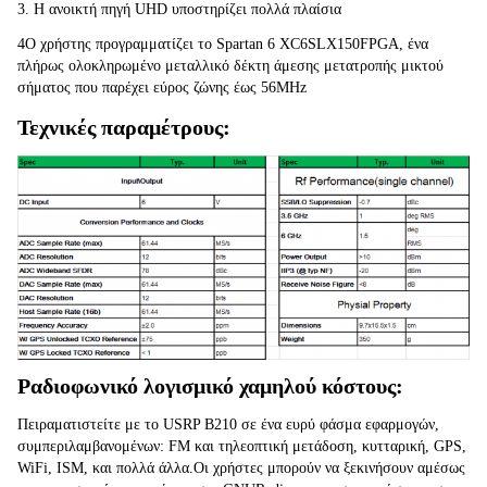
3. Η ανοικτή πηγή UHD υποστηρίζει πολλά πλαίσια
4Ο χρήστης προγραμματίζει το Spartan 6 XC6SLX150FPGA, ένα 
πλήρως ολοκληρωμένο μεταλλικό δέκτη άμεσης μετατροπής μικτού 
σήματος που παρέχει εύρος ζώνης έως 56MHz
Τεχνικές παραμέτρους:
Ραδιοφωνικό λογισμικό χαμηλού κόστους:
Πειραματιστείτε με το USRP B210 σε ένα ευρύ φάσμα εφαρμογών, 
συμπεριλαμβανομένων: FM και τηλεοπτική μετάδοση, κυτταρική, GPS, 
WiFi, ISM, και πολλά άλλα.Οι χρήστες μπορούν να ξεκινήσουν αμέσως 